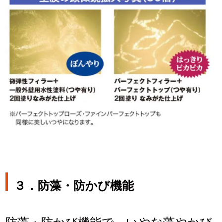
３．
防藻・防かび機能