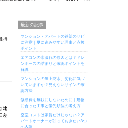
最新の記事
マンション・アパートの鉄部のサビ
維持
に注意｜夏に進みやすい理由と点検
、
ポイント
エアコンの水漏れの原因とは？ドレ
ンホースの詰まりと確認ポイントを
解説
マンションの屋上防水、劣化に気づ
いていますか？見えないサインの確
認方法
修繕費を無駄にしないために｜建物
に合った工事と優先順位の考え方
な建
空室コストは家賃だけじゃない？ア
日差
パートオーナーが知っておきたい3つ
の内訳