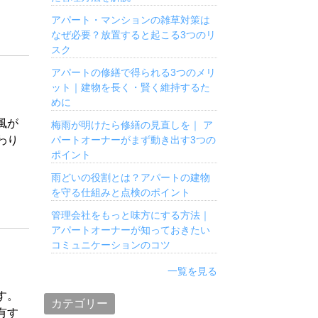
アパート・マンションの雑草対策は
なぜ必要？放置すると起こる3つのリ
スク
アパートの修繕で得られる3つのメリ
ット｜建物を長く・賢く維持するた
めに
風が
梅雨が明けたら修繕の見直しを｜ ア
パートオーナーがまず動き出す3つの
わり
ポイント
雨どいの役割とは？アパートの建物
を守る仕組みと点検のポイント
管理会社をもっと味方にする方法｜
アパートオーナーが知っておきたい
コミュニケーションのコツ
一覧を見る
す。
カテゴリー
有す