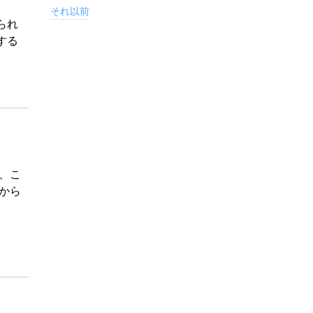
それ以前
られ
する
、こ
から