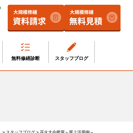
無料修繕診断
スタッフブログ
）
>
スタッフブログ
>
花火大会鑑賞～屋上活用例～