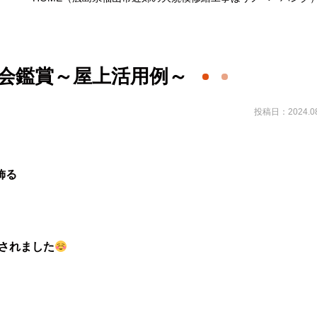
会鑑賞～屋上活用例～
投稿日：2024.08
飾る
されました